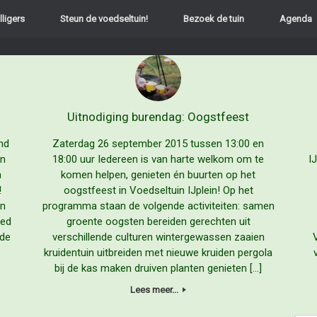
lligers
Steun de voedseltuin!
Bezoek de tuin
Agenda
Uitnodiging burendag: Oogstfeest
nd
Zaterdag 26 september 2015 tussen 13:00 en
en
18:00 uur Iedereen is van harte welkom om te
I
m
komen helpen, genieten én buurten op het
!
oogstfeest in Voedseltuin IJplein! Op het
en
programma staan de volgende activiteiten: samen
ied
groente oogsten bereiden gerechten uit
 de
verschillende culturen wintergewassen zaaien
kruidentuin uitbreiden met nieuwe kruiden pergola
bij de kas maken druiven planten genieten […]
Lees meer...