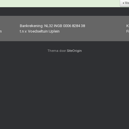
« Vo
Bankrekening: NL32 INGB 0006 8284 38
K
m
t.n.v. Voedseltuin IJplein
F
Thema door
SiteOrigin