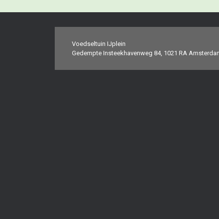
Bericht navigatie
Voedseltuin IJplein
Gedempte Insteekhavenweg 84, 1021 RA Amsterda