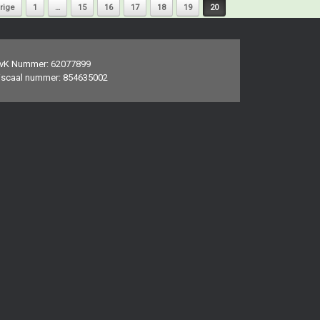
rige
1
…
15
16
17
18
19
20
vK Nummer: 62077899
iscaal nummer: 854635002