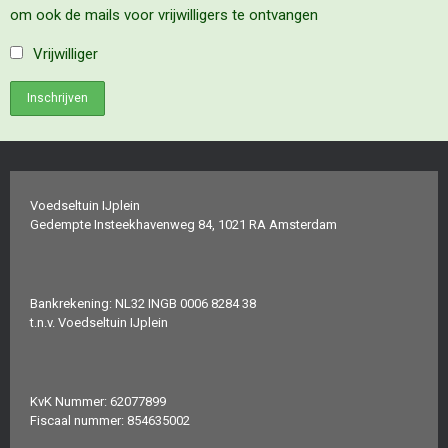
om ook de mails voor vrijwilligers te ontvangen
Vrijwilliger
Voedseltuin IJplein
Gedempte Insteekhavenweg 84, 1021 RA Amsterdam
Bankrekening: NL32 INGB 0006 8284 38
t.n.v. Voedseltuin IJplein
KvK Nummer: 62077899
Fiscaal nummer: 854635002