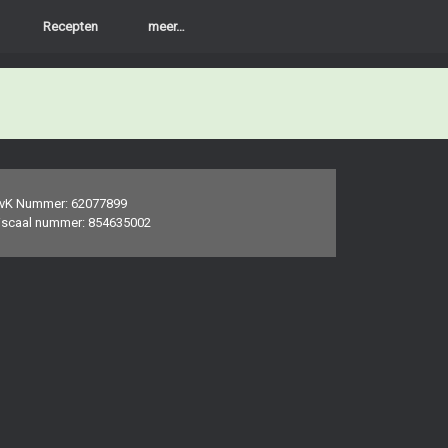
Recepten
meer…
vK Nummer: 62077899
iscaal nummer: 854635002