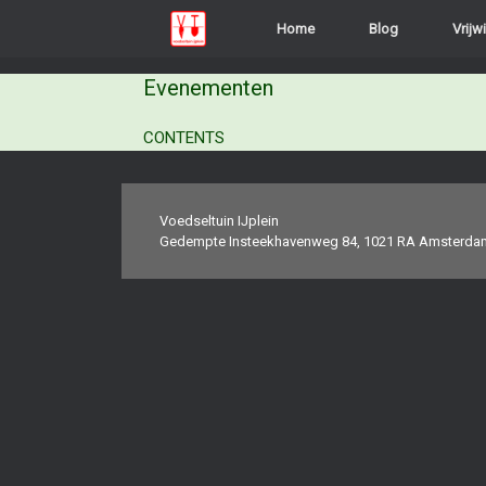
Ga
Home
Blog
Vrijwi
naar
de
inhoud
Evenementen
CONTENTS
Voedseltuin IJplein
Gedempte Insteekhavenweg 84, 1021 RA Amsterda