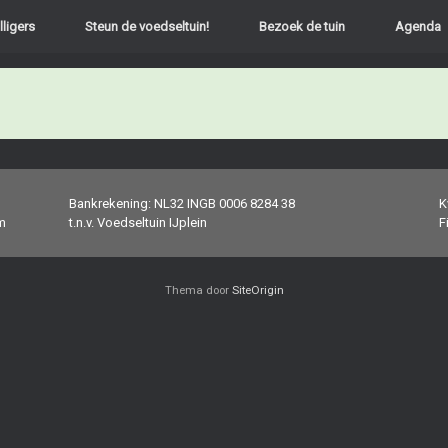
lligers
Steun de voedseltuin!
Bezoek de tuin
Agenda
Bankrekening: NL32 INGB 0006 8284 38
K
m
t.n.v. Voedseltuin IJplein
F
Thema door
SiteOrigin