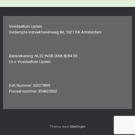
Voedseltuin IJplein
Gedempte Insteekhavenweg 84, 1021 RA Amsterdam
Bankrekening: NL32 INGB 0006 8284 38
t.n.v. Voedseltuin IJplein
KvK Nummer: 62077899
Fiscaal nummer: 854635002
Thema door
SiteOrigin