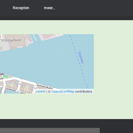
Recepten
meer…
Leaflet
| ©
OpenStreetMap
contributors