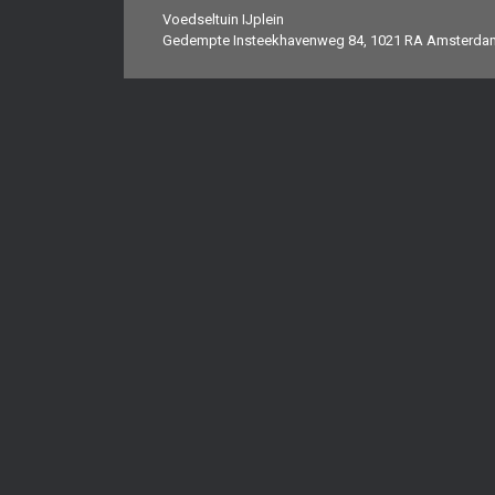
Voedseltuin IJplein
Gedempte Insteekhavenweg 84, 1021 RA Amsterda