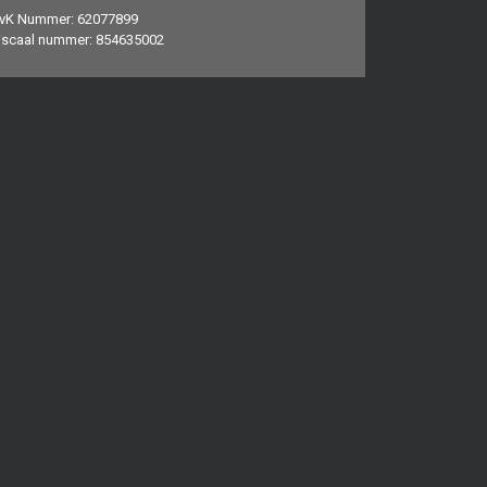
vK Nummer: 62077899
iscaal nummer: 854635002