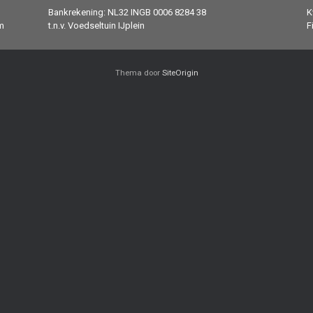
Bankrekening: NL32 INGB 0006 8284 38
K
m
t.n.v. Voedseltuin IJplein
F
Thema door
SiteOrigin