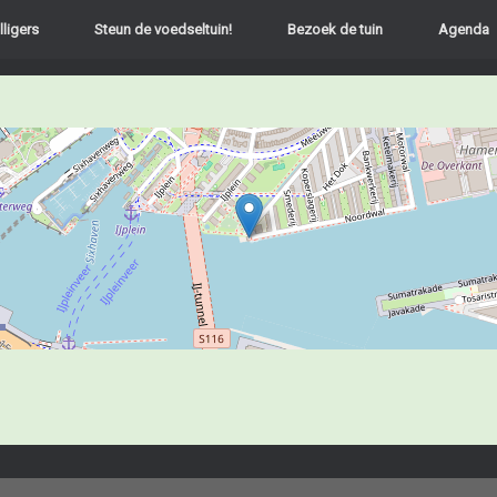
lligers
Steun de voedseltuin!
Bezoek de tuin
Agenda