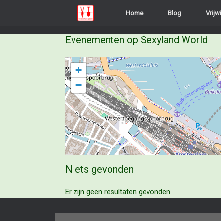
Ga
Home
Blog
Vrijwi
naar
de
inhoud
Evenementen op
Sexyland World
+
−
Niets gevonden
Er zijn geen resultaten gevonden