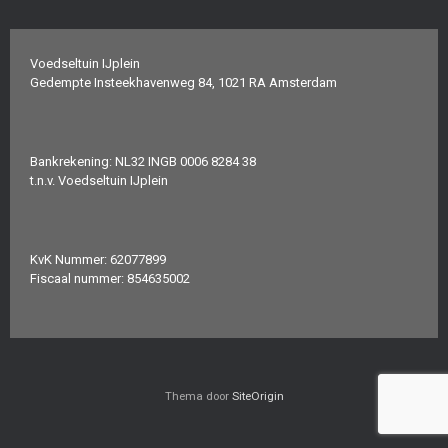
Voedseltuin IJplein
Gedempte Insteekhavenweg 84, 1021 RA Amsterdam
Bankrekening: NL32 INGB 0006 8284 38
t.n.v. Voedseltuin IJplein
KvK Nummer: 62077899
Fiscaal nummer: 854635002
Thema door
SiteOrigin