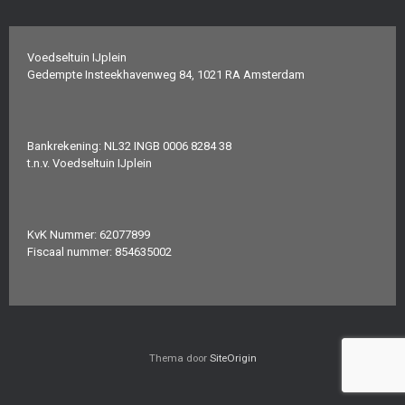
Voedseltuin IJplein
Gedempte Insteekhavenweg 84, 1021 RA Amsterdam
Bankrekening: NL32 INGB 0006 8284 38
t.n.v. Voedseltuin IJplein
KvK Nummer: 62077899
Fiscaal nummer: 854635002
Thema door
SiteOrigin