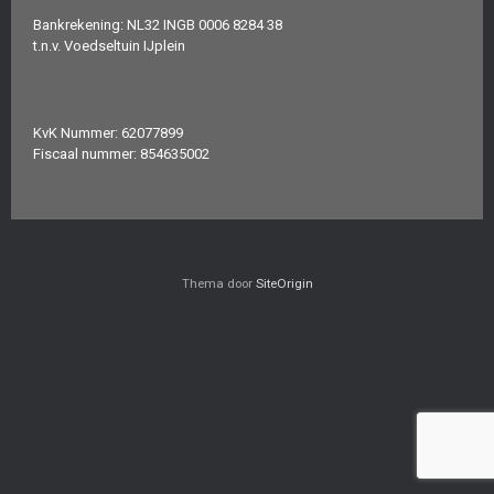
Bankrekening: NL32 INGB 0006 8284 38
t.n.v. Voedseltuin IJplein
KvK Nummer: 62077899
Fiscaal nummer: 854635002
Thema door
SiteOrigin