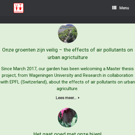
Ga
Menu
naar
de
inhoud
Onze groenten zijn veilig – the effects of air pollutants on
urban agrictulture
Since March 2017, our garden has been welcoming a Master thesis
project, from Wageningen University and Research in collaboration
with EPFL (Switzerland), about the effects of air pollutants on urban
agriculture.
Lees meer...
Het gaat goed met onze bijen!