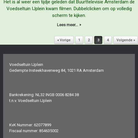
Het is al weer een tijdje geleden dat Buurttelevisie Amsterdam de
Voedseltuin IJplein kwam filmen. Dubbelclicken om op volledig
scherm te kijken.
Lees meer...
Bericht navigatie
« Vorige
1
2
3
4
Volgende »
Voedseltuin IJplein
Gedempte Insteekhavenweg 84, 1021 RA Amsterdam
Bankrekening: NL32 INGB 0006 8284 38
t.n.v. Voedseltuin IJplein
KvK Nummer: 62077899
Fiscaal nummer: 854635002