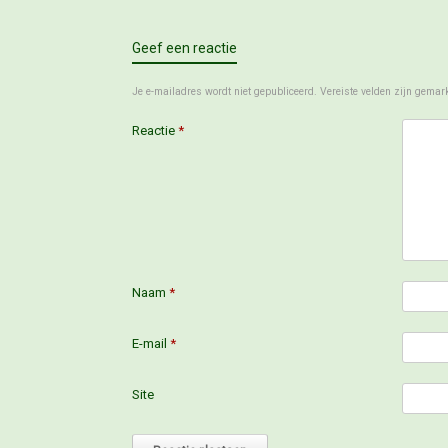
Geef een reactie
Je e-mailadres wordt niet gepubliceerd.
Vereiste velden zijn gema
Reactie
*
Naam
*
E-mail
*
Site