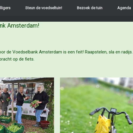
lligers
Steun de voedseltuin!
Bezoek de tuin
Agenda
ank Amsterdam!
or de Voedselbank Amsterdam is een feit! Raapstelen, sla en radijs
ebracht op de fiets.