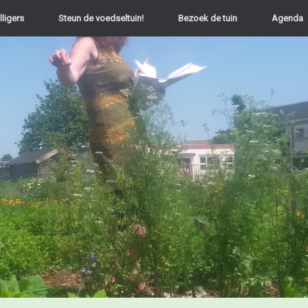
lligers
Steun de voedseltuin!
Bezoek de tuin
Agenda