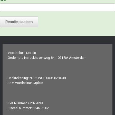
Site
Voedseltuin IJplein
Gedempte Insteekhavenweg 84, 1021 RA Amsterdam
Bankrekening: NL32 INGB 0006 8284 38
t.n.v. Voedseltuin IJplein
KvK Nummer: 62077899
Fiscaal nummer: 854635002