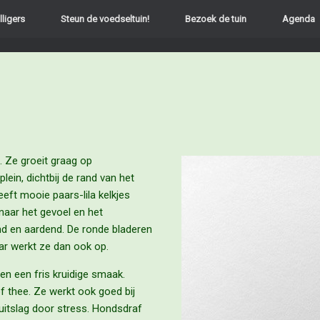
lligers
Steun de voedseltuin!
Bezoek de tuin
Agenda
. Ze groeit graag op
lein, dichtbij de rand van het
eeft mooie paars-lila kelkjes
 naar het gevoel en het
d en aardend. De ronde bladeren
ar werkt ze dan ook op.
en een fris kruidige smaak.
of thee. Ze werkt ook goed bij
duitslag door stress. Hondsdraf