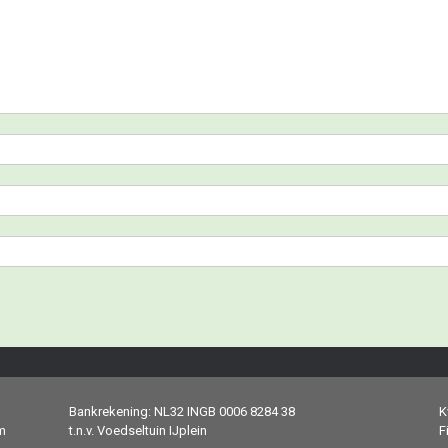
Bankrekening: NL32 INGB 0006 8284 38
K
m
t.n.v. Voedseltuin IJplein
F