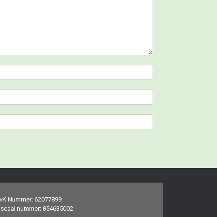
vK Nummer: 62077899
iscaal nummer: 854635002