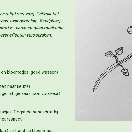
n altijd met zorg. Gebruik het
tijdens zwangerschap. Raadpleeg
t product vervangt geen medische
neveneffecten veroorzaken.
s en bloemetjes: goed wassen)
ten naar keuze)
e, pittige kaas naar voorkeur)
aadjes. Oogst de hondsdraf bij
 met respect!
bloei) en houd de bloemetjes