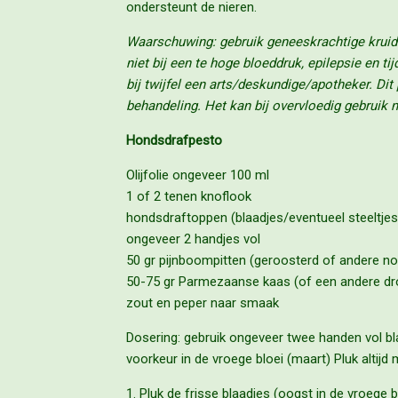
ondersteunt de nieren.
Waarschuwing: gebruik geneeskrachtige kruide
niet bij een te hoge bloeddruk, epilepsie en 
bij twijfel een arts/deskundige/apotheker. Di
behandeling. Het kan bij overvloedig gebruik 
Hondsdrafpesto
Olijfolie ongeveer 100 ml
1 of 2 tenen knoflook
hondsdraftoppen (blaadjes/eventueel steeltje
ongeveer 2 handjes vol
50 gr pijnboompitten (geroosterd of andere no
50-75 gr Parmezaanse kaas (of een andere drog
zout en peper naar smaak
Dosering: gebruik ongeveer twee handen vol bl
voorkeur in de vroege bloei (maart) Pluk altijd
Pluk de frisse blaadjes (oogst in de vroege 