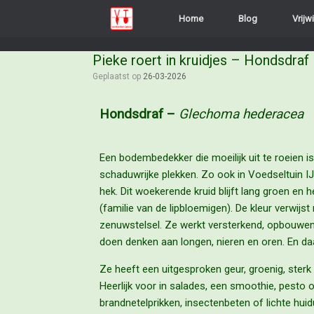
Home
Blog
Vrijwi
Pieke roert in kruidjes – Hondsdraf
Geplaatst op
26-03-2026
Hondsdraf –
Glechoma hederacea
Een bodembedekker die moeilijk uit te roeien is
schaduwrijke plekken. Zo ook in Voedseltuin IJp
hek. Dit woekerende kruid blijft lang groen en h
(familie van de lipbloemigen). De kleur verwijst
zenuwstelsel. Ze werkt versterkend, opbouwen
doen denken aan longen, nieren en oren. En da
Ze heeft een uitgesproken geur, groenig, sterk 
Heerlijk voor in salades, een smoothie, pesto 
brandnetelprikken, insectenbeten of lichte hui