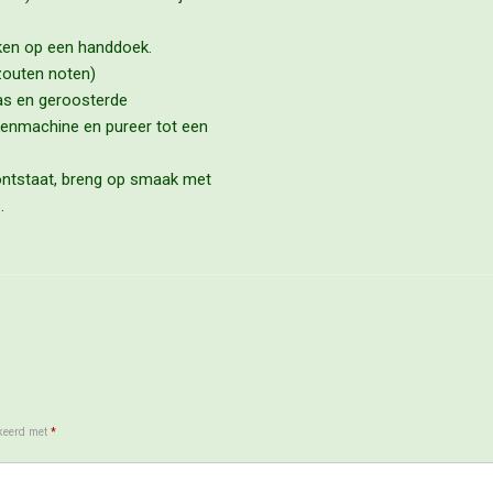
kken op een handdoek.
zouten noten)
as en geroosterde
ukenmachine en pureer tot een
ontstaat, breng op smaak met
.
rkeerd met
*