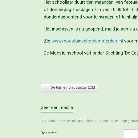
Het schooljaar duurt tien maanden, van februa
of donderdag. Lesdagen zijn van 10.00 tot 16:0
donderdagochtend voor tuinvragen of tuinhulp
Het inschrijven is nú geopend, meld je aan via 
Zie
www.moestuinschoolamsterdam.nl
voor m
De Moestuinschool valt onder Stichting ‘De Eetb
Bericht navigatie
←
De tuin eind augustus 2022
Geef een reactie
Je e-mailadres wordt niet gepubliceerd.
Vereiste velden zijn gema
Reactie
*