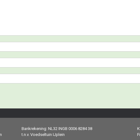
Bankrekening: NL32 INGB 0006 8284 38
K
m
t.n.v. Voedseltuin IJplein
F