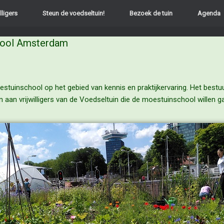
lligers
Steun de voedseltuin!
Bezoek de tuin
Agenda
hool Amsterdam
uinschool op het gebied van kennis en praktijkervaring. Het bestu
en aan vrijwilligers van de Voedseltuin die de moestuinschool willen 