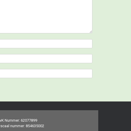
vK Nummer: 62077899
iscaal nummer: 854635002