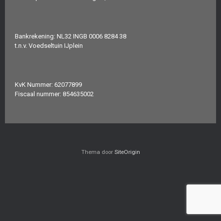
Bankrekening: NL32 INGB 0006 8284 38
t.n.v. Voedseltuin IJplein
KvK Nummer: 62077899
Fiscaal nummer: 854635002
Thema door
SiteOrigin