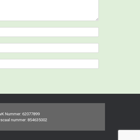
vK Nummer: 62077899
iscaal nummer: 854635002