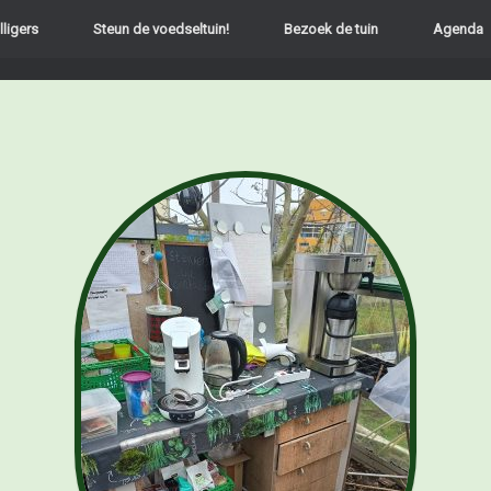
lligers
Steun de voedseltuin!
Bezoek de tuin
Agenda