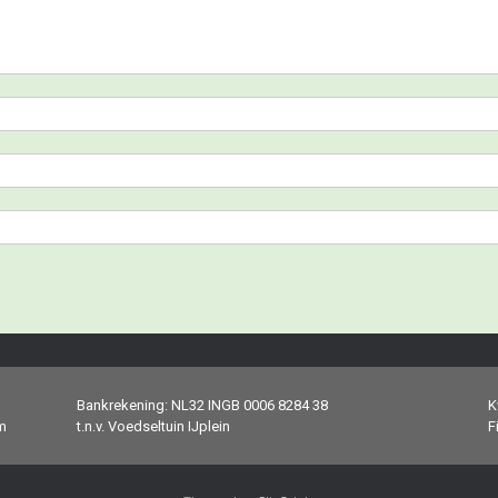
Bankrekening: NL32 INGB 0006 8284 38
K
m
t.n.v. Voedseltuin IJplein
F