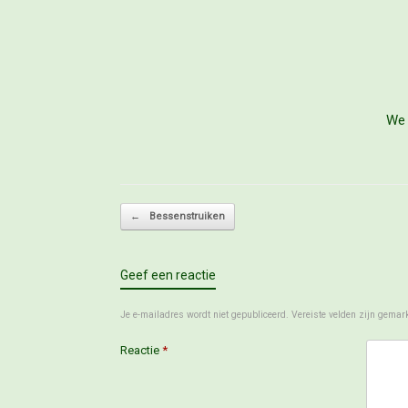
We 
Bericht navigatie
←
Bessenstruiken
Geef een reactie
Je e-mailadres wordt niet gepubliceerd.
Vereiste velden zijn gema
Reactie
*