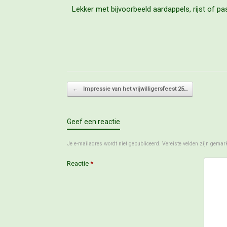
Lekker met bijvoorbeeld aardappels, rijst of pa
Bericht navigatie
←
Impressie van het vrijwilligersfeest 25…
Geef een reactie
Je e-mailadres wordt niet gepubliceerd.
Vereiste velden zijn gema
Reactie
*