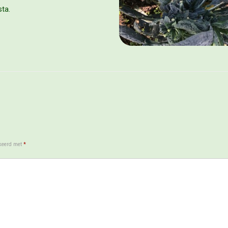
sta.
rkeerd met
*