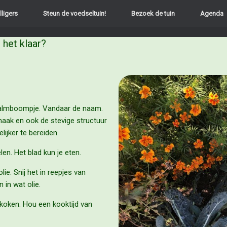
lligers
Steun de voedseltuin!
Bezoek de tuin
Agenda
 het klaar?
n palmboompje. Vandaar de naam.
maak en ook de stevige structuur
lijker te bereiden.
en. Het blad kun je eten.
ie. Snij het in reepjes van
 in wat olie.
koken. Hou een kooktijd van