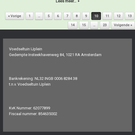
Lees meer...
Bericht navigatie
« Vorige
1
…
5
6
7
8
9
10
11
12
13
14
15
…
23
Volgende »
Voedseltuin IJplein
Gedempte Insteekhavenweg 84, 1021 RA Amsterdam
Bankrekening: NL32 INGB 0006 8284 38
t.n.v. Voedseltuin IJplein
KvK Nummer: 62077899
Fiscaal nummer: 854635002