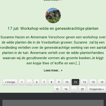
17 juli: Workshop wilde en geneeskrachtige planten
Susanne Hazen en Annemarie Verschoor geven een workshop over
de wilde planten die in de Voedseltuin groeien. Suzanne zal bij een
rondleiding vertellen over de geneeskrachtige werking van een aantal
planten in de tuin. Annemarie vertelt over de wilde-plantenfamilies
waarvan wij de gecultiveerde vormen als groente kweken.Je krijgt
een kopje thee of koffie en een […]
Lees meer...
Bericht navigatie
« Vorige
1
…
6
7
8
9
10
11
12
13
14
15
16
…
23
Volgende »